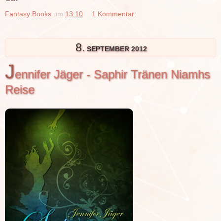
Fantasy Books
um
13:10
1 Kommentar:
8.
SEPTEMBER 2012
J
ennifer Jäger - Saphir Tränen Niamhs
Reise