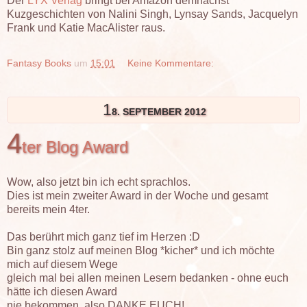
Der
LYX Verlag
bringt bei Amazon demnächst
Kuzgeschichten von Nalini Singh, Lynsay Sands, Jacquelyn
Frank und Katie MacAlister raus.
Fantasy Books
um
15:01
Keine Kommentare:
1
8. SEPTEMBER 2012
4
ter Blog Award
Wow, also jetzt bin ich echt sprachlos.
Dies ist mein zweiter Award in der Woche und gesamt
bereits mein 4ter.
Das berührt mich ganz tief im Herzen :D
Bin ganz stolz auf meinen Blog *kicher* und ich möchte
mich auf diesem Wege
gleich mal bei allen meinen Lesern bedanken - ohne euch
hätte ich diesen Award
nie bekommen, also DANKE EUCH!